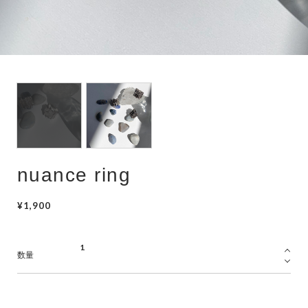
hair accessory
mask chain
choker
nuance ring
¥1,900
数量