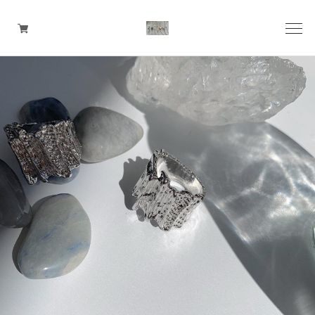
pierce
earring
ring
ear cuff
necklace
bangle
bracelet