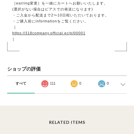
［earring変更］を一緒にカートへお願いいたします。
(選択がない場合はピアスでの発送になります)
・ご入金から配送まで2〜10日程いただいております。
・ご購入前にinformationをご覧ください。
［
https://318company.official.ec/p/00001
］
ショップの評価
すべて
111
0
0
RELATED ITEMS