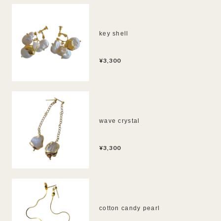
key shell
¥3,300
wave crystal
¥3,300
cotton candy pearl