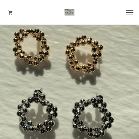
pierce
earring
ring
ear cuff
necklace
bangle
bracelet