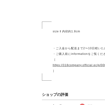
size ‖ 内径約1.8cm
・ご入金から配送まで2〜10日程い
・ご購入前にinformationをご覧く
［
https://318company.official.ec/p/0
］
ショップの評価