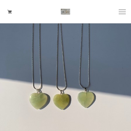
pierce
earring
ring
ear cuff
necklace
bangle
bracelet