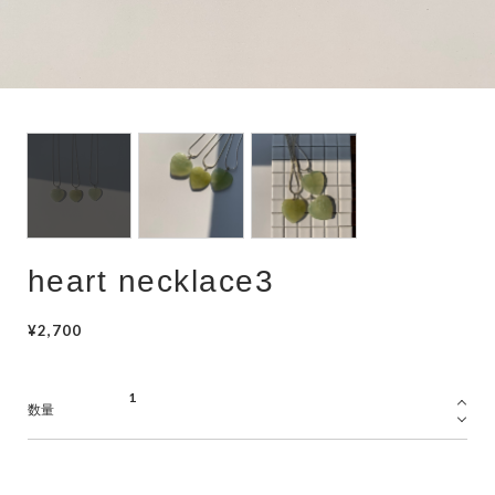
hair accessory
mask chain
choker
heart necklace3
¥2,700
数量