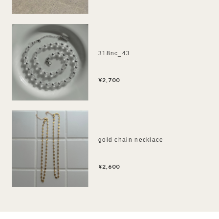
318nc_43
¥2,700
gold chain necklace
¥2,600