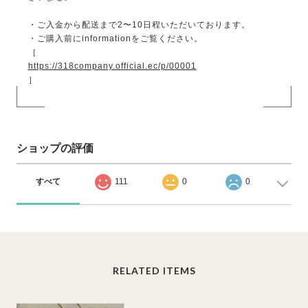
・ご入金から配送まで2〜10日程いただいております。
・ご購入前にinformationをご覧ください。
［
https://318company.official.ec/p/00001
］
ショップの評価
すべて
111
0
0
RELATED ITEMS