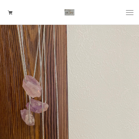
pierce
earring
ring
ear cuff
necklace
bangle
bracelet