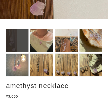
hair accessory
mask chain
choker
amethyst necklace
¥3,000