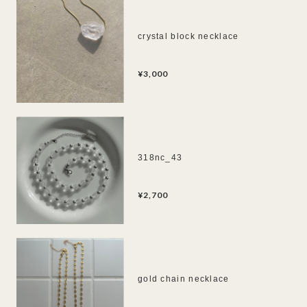
crystal block necklace
¥3,000
318nc_43
¥2,700
gold chain necklace