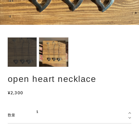
hair accessory
mask chain
choker
open heart necklace
¥2,300
数量