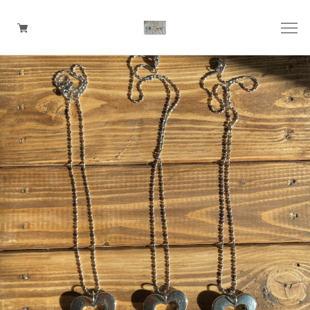
pierce
earring
ring
ear cuff
necklace
bangle
bracelet