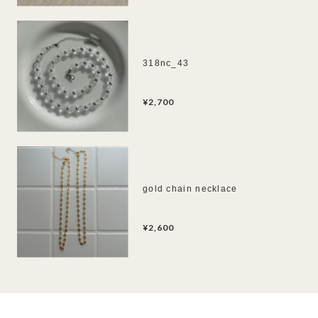
318nc_43
¥2,700
gold chain necklace
¥2,600