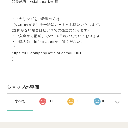
◯天然石crystal quartz使用
・イヤリングをご希望の方は
［earring変更］を一緒にカートへお願いいたします。
(選択がない場合はピアスでの発送になります)
・ご入金から配送まで2〜10日程いただいております。
・ご購入前にinformationをご覧ください。
［
https://318company.official.ec/p/00001
］
ショップの評価
すべて
111
0
0