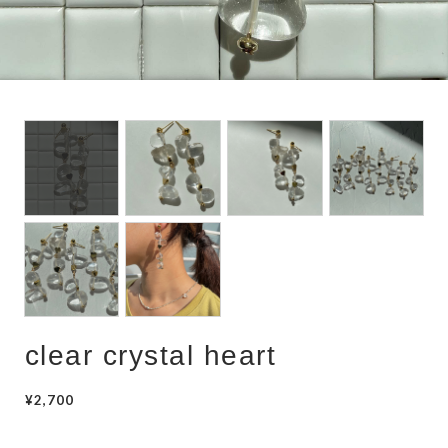
hair accessory
mask chain
choker
clear crystal heart
¥2,700