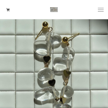
pierce
earring
ring
ear cuff
necklace
bangle
bracelet