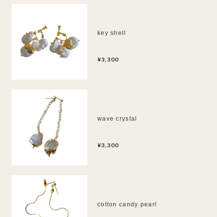
key shell
¥3,300
wave crystal
¥3,300
cotton candy pearl