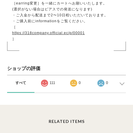
［earring変更］を一緒にカートへお願いいたします。
(選択がない場合はピアスでの発送になります)
・ご入金から配送まで2〜10日程いただいております。
・ご購入前にinformationをご覧ください。
［
https://318company.official.ec/p/00001
］
ショップの評価
すべて
111
0
0
RELATED ITEMS