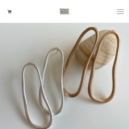
pierce
earring
ring
ear cuff
necklace
bangle
bracelet