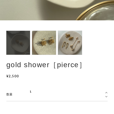
hair accessory
mask chain
choker
gold shower［pierce］
¥2,500
数量