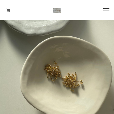
pierce
earring
ring
ear cuff
necklace
bangle
bracelet