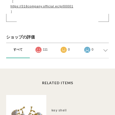
［
https://318company.official.ec/p/00001
］
ショップの評価
すべて
111
0
0
RELATED ITEMS
key shell