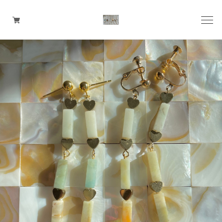
pierce
earring
ring
ear cuff
necklace
bangle
bracelet