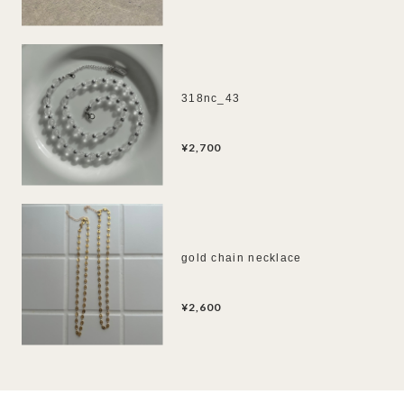
318nc_43
¥2,700
gold chain necklace
¥2,600