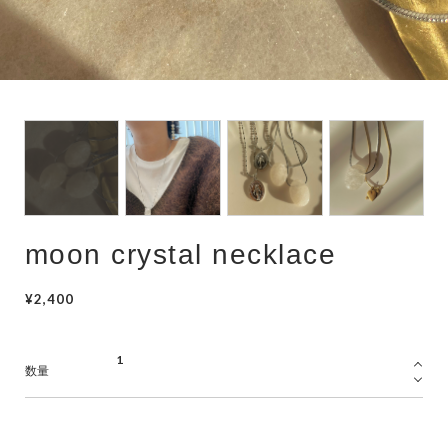
hair accessory
mask chain
choker
moon crystal necklace
¥2,400
数量