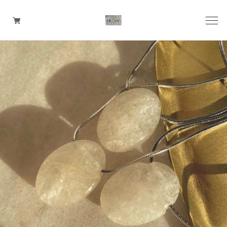
pierce
earring
ring
ear cuff
necklace
bangle
bracelet