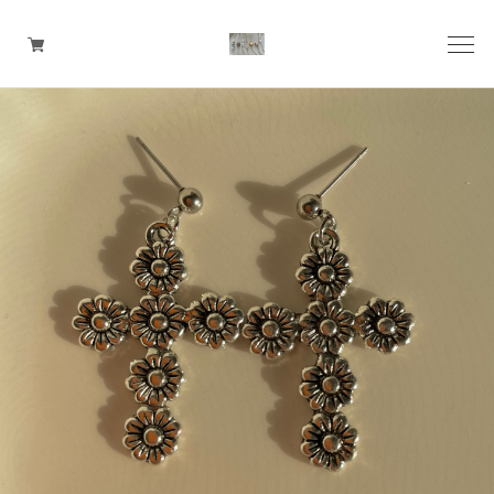
pierce
earring
ring
ear cuff
necklace
bangle
bracelet