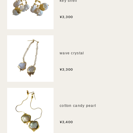
key shell
¥3,300
wave crystal
¥3,300
cotton candy pearl
¥3,400