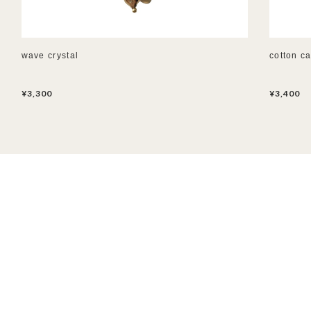
wave crystal
cotton c
¥3,300
¥3,400