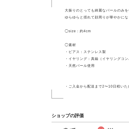
大振りのとっても綺麗なパールのみを
ゆらゆらと揺れて顔周りが華やかにな
◯size：約4cm
◯素材
・ピアス：ステンレス製
・イヤリング：真鍮（イヤリングコン
・天然パール使用
・ご入金から配送まで2〜10日程い
ショップの評価