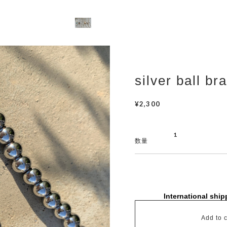
silver ball br
¥2,300
数量
International ship
Add to c