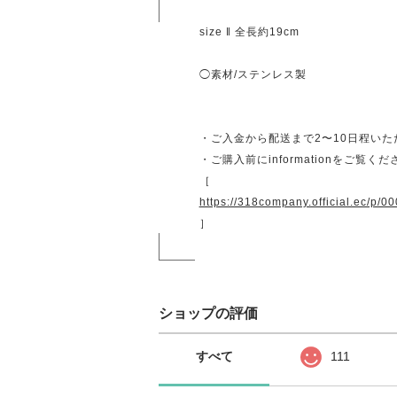
size ‖ 全長約19cm
◯素材/ステンレス製
・ご入金から配送まで2〜10日程い
・ご購入前にinformationをご覧く
［
https://318company.official.ec/p/0
］
ショップの評価
すべて
111