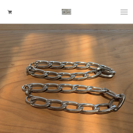
pierce
earring
ring
ear cuff
necklace
bangle
bracelet