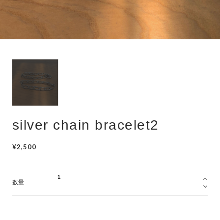
hair accessory
mask chain
choker
silver chain bracelet2
¥2,500
数量