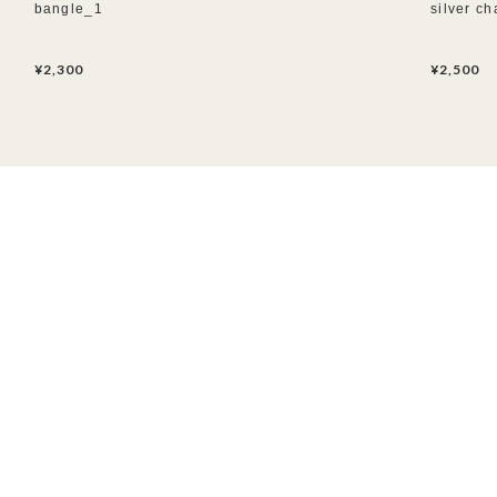
bangle_1
silver ch
¥2,300
¥2,500