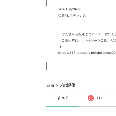
size ‖ 約20cm
◯素材/ステンレス
・ご入金から配送まで2〜10日程い
・ご購入前にinformationをご覧く
［
https://318company.official.ec/p/0
］
ショップの評価
すべて
111