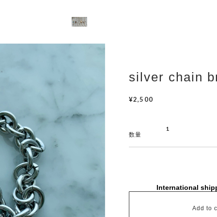
silver chain b
¥2,500
数量
International ship
Add to c